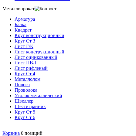
Металлопрокат
Арматура
Балка
Квадрат
Круг конструкционный
Круг Ст 3
Лист Г/К
Лист конструкционный
Лист оцинкованный
Лист ПВЛ
Лист рифленый
Круг Ст 4
Металлолом
Полоса
Проволока
Уголок металлический
Швеллер
Шестигранник
Круг Ст 5
Круг Ст 6
Корзина
0
позиций