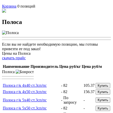
Корзина
0
позиций
Полоса
Если вы не найдете необходимую позицию, мы готовы
привезти ее под заказ!
Цены на Полоса
скачать прайс
Наименование
Производитель
Цена руб/кг
Цена руб/м
Полоса
Полоса г/к 4х40 ст.3сп/пс
-
82
105.37
Купить
Полоса г/к 4х50 ст.3сп/пс
-
82
156.37
Купить
По
Полоса г/к 5х40 ст.3сп/пс
-
-
Купить
запросу
Полоса г/к 5х50 ст.3сп/пс
-
82
-
Купить